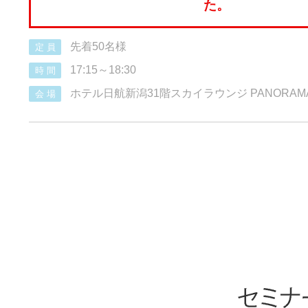
た。
先着50名様
定 員
17:15～18:30
時 間
ホテル日航新潟31階スカイラウンジ PANORAM
会 場