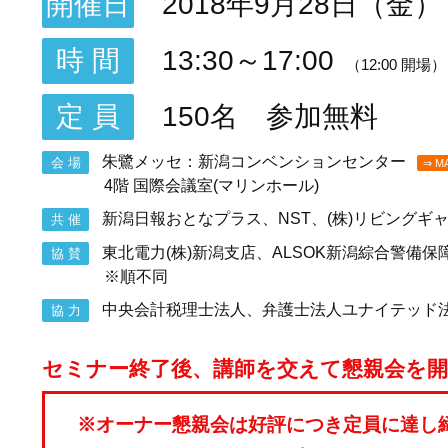
開催日
2018年9月28日（金）
時 間
13:30～17:00
（12:00 開場）
定 員
150名 参加無料
朱鷺メッセ：新潟コンベンションセンター
会 場
⇒ M
4階 国際会議室(マリンホール)
新潟日報おとなプラス、NST、(株)リビングギ
共 催
東北電力(株)新潟支店、ALSOK新潟綜合警備保障
協 賛
※順不同
中央会計税理士法人、弁護士法人ユナイテッド
協 力
セミナー終了後、講師を交えて懇親会を
※オーナー懇親会は好評につき定員に達し