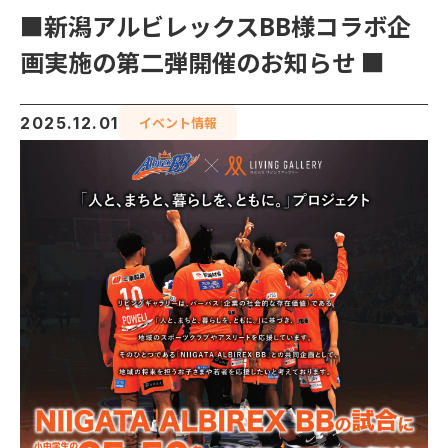
企業情報
■新潟アルビレックスBB様コラボ企
画実施の第二弾開催のお知らせ ■
お知らせ
2025.12.01
イベント情報
ご入居者様へ
オーナー様へ
採用情報
お問い合わせ