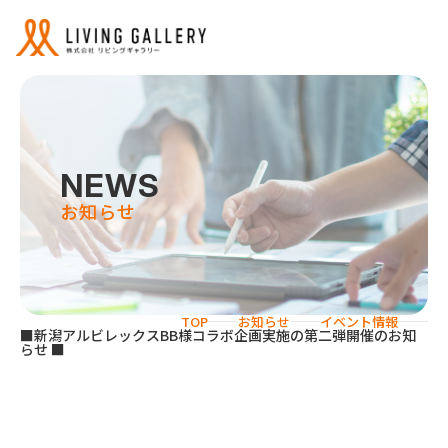
NEWS
お知らせ
サービス
リビングギャラリーの強み
TOP
お知らせ
イベント情報
■新潟アルビレックスBB様コラボ企画実施の第二弾開催のお知
らせ ■
事業紹介