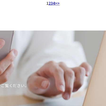
1
2
3
4
>>
をご覧ください。
。