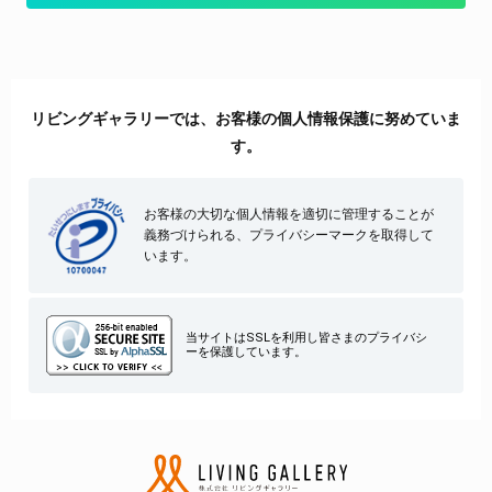
報管理基準を満たす企業を選定して委託を行い、適切な取扱いが行
われるよう監督します。
■取得した個人情報の開示等及びお問合せ窓口
本人からの求めにより、当社が本件により取得した個人情報の利用
目的の通知・開示・内容の訂正・追加または削除・利用の停止・消
去（「開示等」といいます。）に応じます。
リビングギャラリーでは、お客様の個人情報保護に努めていま
開示等に応じる窓口は下記「個人情報の取り扱いに関する窓口」と
なります。
す。
■本人が個人情報を与えることの任意性及び当該情報を与えなかっ
た場合に本人に生じる結果
お預かりする個人情報の内容については任意と致しますが、当社が
お客様の大切な個人情報を適切に管理することが
依頼する情報の提供がない場合、 内容が正確でない場合は、お問
合せに対しての回答や円滑なサービスのご提供に支障をきたす可能
義務づけられる、プライバシーマークを取得して
性がございますのでご了承下さい
います。
■本人が容易に認識できない方法による個人情報の取得
本フォームでは、セッション管理のためCookieを使用しています。
■個人情報の取り扱いに関する窓口
〒950-0916 新潟市中央区米山4丁目1番28号
当サイトはSSLを利用し皆さまのプライバシ
株式会社リビングギャラリー 総務人事部
ーを保護しています。
電話 025-246-0609（代）(祝日等を除く月曜から金曜 10：00～
17：00)