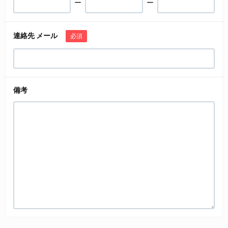
ー
ー
連絡先 メール
必須
備考