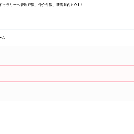
ャラリーへ管理戸数、仲介件数、新潟県内ＮO.1！
ーム