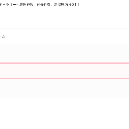
ャラリーへ管理戸数、仲介件数、新潟県内ＮO.1！
ーム