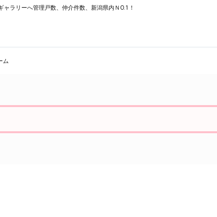
ャラリーへ管理戸数、仲介件数、新潟県内ＮO.1！
ーム