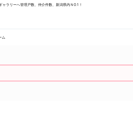
ャラリーへ管理戸数、仲介件数、新潟県内ＮO.1！
ーム